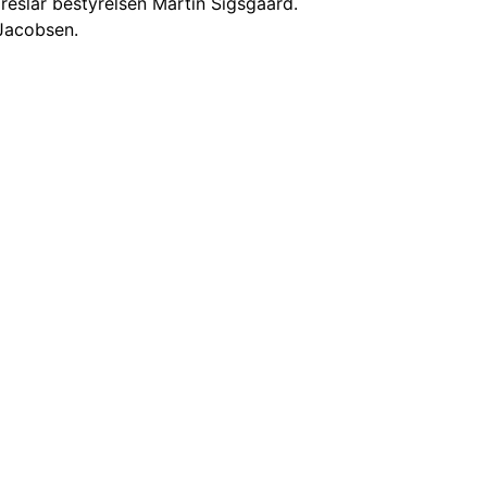
eslår bestyrelsen Martin Sigsgaard.
 Jacobsen.