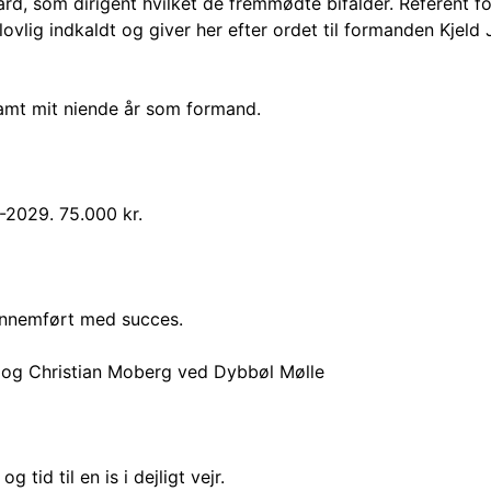
 som dirigent hvilket de fremmødte bifalder. Referent for
vlig indkaldt og giver her efter ordet til formanden Kjeld
samt mit niende år som formand.
-2029. 75.000 kr.
ennemført med succes.
 og Christian Moberg ved Dybbøl Mølle
 tid til en is i dejligt vejr.