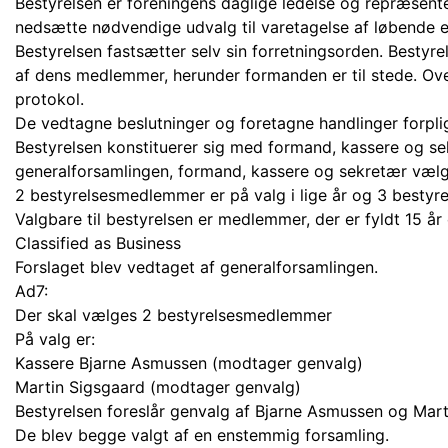
Bestyrelsen er foreningens daglige ledelse og repræsenter
nedsætte nødvendige udvalg til varetagelse af løbende e
Bestyrelsen fastsætter selv sin forretningsorden. Bestyre
af dens medlemmer, herunder formanden er til stede. Ove
protokol.
De vedtagne beslutninger og foretagne handlinger forplig
Bestyrelsen konstituerer sig med formand, kassere og se
generalforsamlingen, formand, kassere og sekretær vælge
2 bestyrelsesmedlemmer er på valg i lige år og 3 bestyre
Valgbare til bestyrelsen er medlemmer, der er fyldt 15 år 
Classified as Business
Forslaget blev vedtaget af generalforsamlingen.
Ad7:
Der skal vælges 2 bestyrelsesmedlemmer
På valg er:
Kassere Bjarne Asmussen (modtager genvalg)
Martin Sigsgaard (modtager genvalg)
Bestyrelsen foreslår genvalg af Bjarne Asmussen og Mart
De blev begge valgt af en enstemmig forsamling.