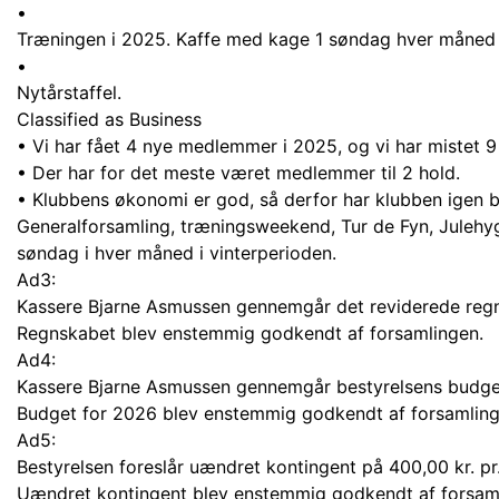
•
Træningen i 2025. Kaffe med kage 1 søndag hver måned i
•
Nytårstaffel.
Classified as Business
• Vi har fået 4 nye medlemmer i 2025, og vi har mistet 9
• Der har for det meste været medlemmer til 2 hold.
• Klubbens økonomi er god, så derfor har klubben igen b
Generalforsamling, træningsweekend, Tur de Fyn, Julehyg
søndag i hver måned i vinterperioden.
Ad3:
Kassere Bjarne Asmussen gennemgår det reviderede reg
Regnskabet blev enstemmig godkendt af forsamlingen.
Ad4:
Kassere Bjarne Asmussen gennemgår bestyrelsens budge
Budget for 2026 blev enstemmig godkendt af forsamling
Ad5:
Bestyrelsen foreslår uændret kontingent på 400,00 kr. p
Uændret kontingent blev enstemmig godkendt af forsam