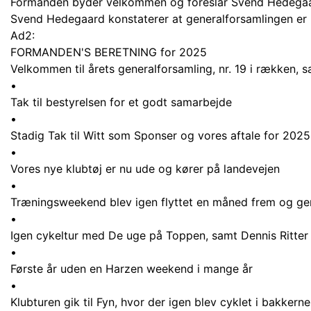
Formanden byder velkommen og foreslår Svend Hedegaard,
Svend Hedegaard konstaterer at generalforsamlingen er lo
Ad2:
FORMANDEN'S BERETNING for 2025
Velkommen til årets generalforsamling, nr. 19 i rækken, 
•
Tak til bestyrelsen for et godt samarbejde
•
Stadig Tak til Witt som Sponser og vores aftale for 2025
•
Vores nye klubtøj er nu ude og kører på landevejen
•
Træningsweekend blev igen flyttet en måned frem og g
•
Igen cykeltur med De uge på Toppen, samt Dennis Ritter
•
Første år uden en Harzen weekend i mange år
•
Klubturen gik til Fyn, hvor der igen blev cyklet i bakkerne og