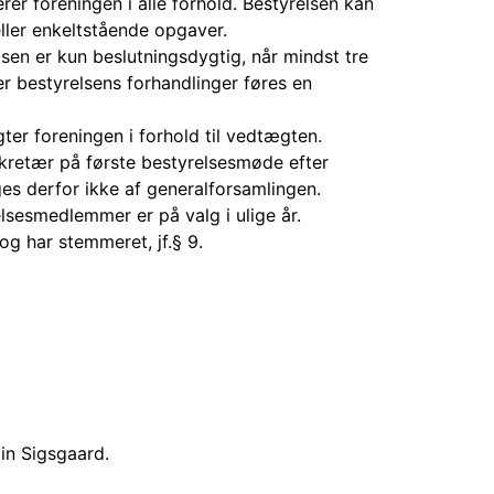
er foreningen i alle forhold. Bestyrelsen kan
ller enkeltstående opgaver.
lsen er kun beslutningsdygtig, når mindst tre
r bestyrelsens forhandlinger føres en
ter foreningen i forhold til vedtægten.
kretær på første bestyrelsesmøde efter
s derfor ikke af generalforsamlingen.
lsesmedlemmer er på valg i ulige år.
og har stemmeret, jf.§ 9.
in Sigsgaard.