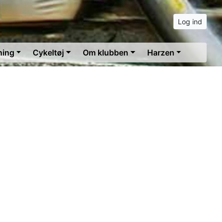
Log ind
ning
Cykeltøj
Om klubben
Harzen